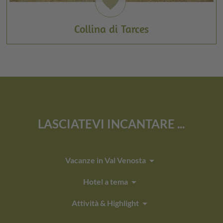
favorite
Collina di Tarces
LASCIATEVI INCANTARE ...
arrow_drop_down
Vacanze in Val Venosta
arrow_drop_down
Hotel a tema
arrow_drop_down
Attività & Highlight