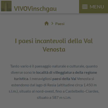
reorder
MENU
VIVOVinschgau
home
chevron_right
Paesi
I paesi incantevoli della Val
Venosta
Tanto vario è il paesaggio naturale e culturale, quanto
diverse sono le
località di villeggiatura della regione
turistica
. I meravigliosi
paesi della Val
Venosta si
estendono dal lago di Resia (altitudine circa 1.450 m
s.l.m.), situato al nord-ovest, fino a Castelbello-Ciardes,
situato a 587 m s.l.m.