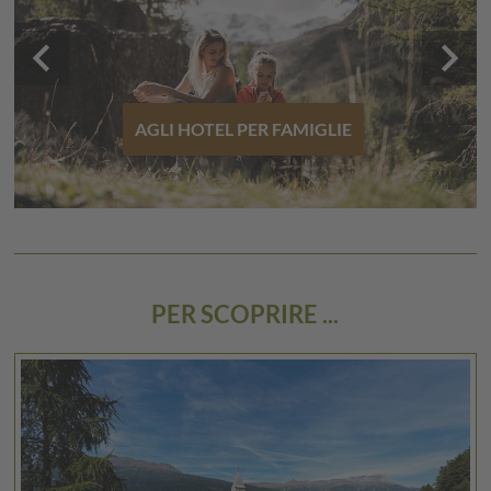
keyboard_arrow_left
keyboard_arrow_right
AGLI HOTEL PER FAMIGLIE
PER SCOPRIRE ...