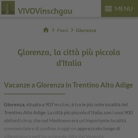
reorder
MENU
VIVOVinschgau
home
chevron_right
chevron_right
Paesi
Glorenza
Glorenza, la città più piccola
d'Italia
Vacanze a Glorenza in Trentino Alto Adige
Glorenza
, situata a 907 m s.l.m., è tra le più note località del
Trentino Alto Adige. La città più piccola d'Italia, con i suoi 900
abitanti circa, che nel Medioevo era un'importante località
commerciale e di confine, è oggi un
apprezzato luogo di
villeggiatura nell'incantevole Alta Val Venosta
.