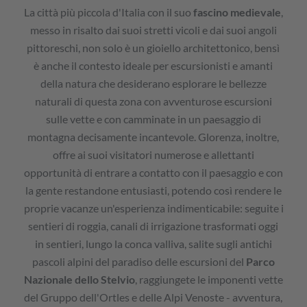
La città più piccola d'Italia con il suo
fascino medievale
,
messo in risalto dai suoi stretti vicoli e dai suoi angoli
pittoreschi, non solo è un gioiello architettonico, bensì
è anche il contesto ideale per escursionisti e amanti
della natura che desiderano esplorare le bellezze
naturali di questa zona con avventurose escursioni
sulle vette e con camminate in un paesaggio di
montagna decisamente incantevole. Glorenza, inoltre,
offre ai suoi visitatori numerose e allettanti
opportunità di entrare a contatto con il paesaggio e con
la gente restandone entusiasti, potendo così rendere le
proprie vacanze un'esperienza indimenticabile: seguite i
sentieri di roggia, canali di irrigazione trasformati oggi
in sentieri, lungo la conca valliva, salite sugli antichi
pascoli alpini del paradiso delle escursioni del
Parco
Nazionale dello Stelvio
, raggiungete le imponenti vette
del Gruppo dell'Ortles e delle Alpi Venoste - avventura,