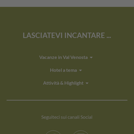
LASCIATEVI INCANTARE ...
arrow_drop_down
Vacanze in Val Venosta
arrow_drop_down
Hotel a tema
arrow_drop_down
Attività & Highlight
Seguiteci sui canali Social