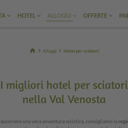
TA
HOTEL
ALLOGGI
OFFERTE
PA
home
chevron_right
chevron_right
Alloggi
Hotel per sciatori
I migliori hotel per sciatori
nella Val Venosta
rascorrere una vera avventura sciistica, consigliamo la
regi