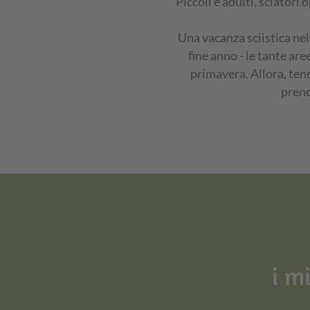
Piccoli e adulti, sciatori
Una vacanza sciistica nel
fine anno - le tante aree
primavera. Allora, tene
preno
i m