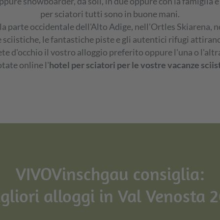
 oppure snowboarder, da soli, in due oppure con la famiglia e
per sciatori tutti sono in buone mani.
la parte occidentale dell'Alto Adige, nell'Ortles Skiarena,
 sciistiche, le fantastiche piste e gli autentici rifugi attira
te d'occhio il vostro alloggio preferito oppure l'una o l'alt
tate online l'
hotel per sciatori per le vostre vacanze sciis
VIVOVinschgau consiglia:
igliori alloggi in Val Venosta 