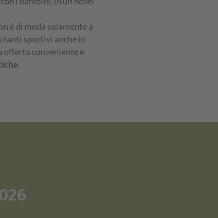
 con i bambini, in un hotel
 non è di moda solamente a
no tanti sportivi anche in
ra offerta conveniente e
tiche
.
2026