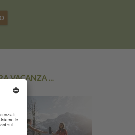
MO
A VACANZA ...