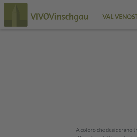
VIVOVinschgau
VAL VENOS
A coloro che desiderano t