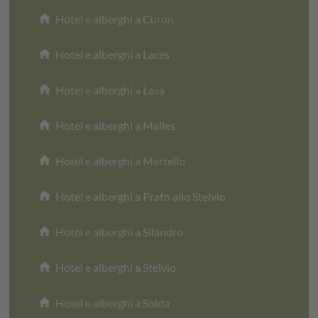
home
Hotel e alberghi a Curon
home
Hotel e alberghi a Laces
home
Hotel e alberghi a Lasa
home
Hotel e alberghi a Malles
home
Hotel e alberghi a Martello
home
Hotel e alberghi a Prato allo Stelvio
home
Hotel e alberghi a Silandro
home
Hotel e alberghi a Stelvio
home
Hotel e alberghi a Solda