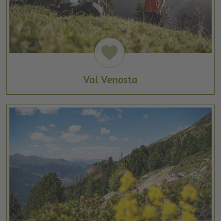
favorite
Val Venosta