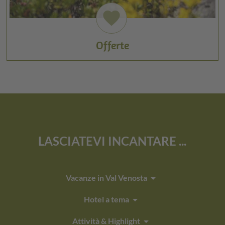
favorite
Offerte
LASCIATEVI INCANTARE ...
arrow_drop_down
Vacanze in Val Venosta
arrow_drop_down
Hotel a tema
arrow_drop_down
Attività & Highlight