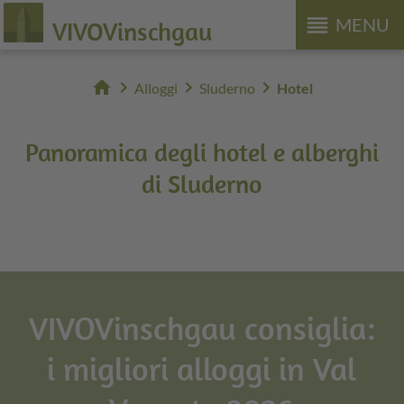
reorder
MENU
VIVOVinschgau
home
chevron_right
chevron_right
chevron_right
Alloggi
Sluderno
Hotel
Panoramica degli hotel e alberghi
di Sluderno
VIVOVinschgau consiglia:
i migliori alloggi in Val