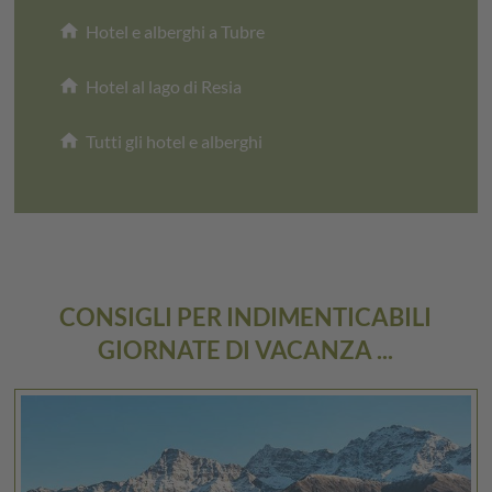
home
Hotel e alberghi a Tubre
home
Hotel al lago di Resia
home
Tutti gli hotel e alberghi
CONSIGLI PER INDIMENTICABILI
GIORNATE DI VACANZA ...