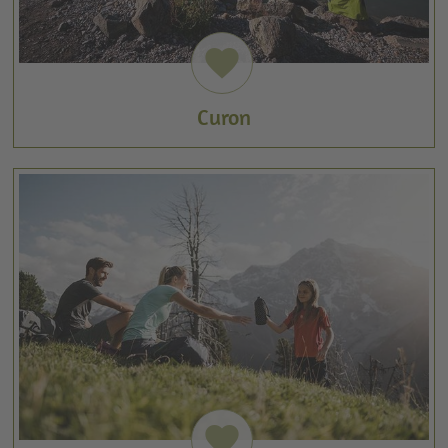
favorite
Curon
favorite