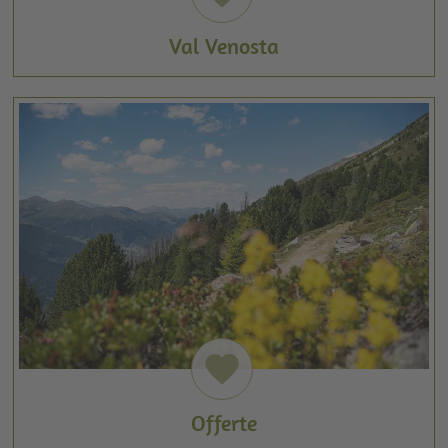
Val Venosta
favorite
Offerte