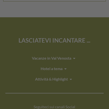
LASCIATEVI INCANTARE ...
arrow_drop_down
Vacanze in Val Venosta
arrow_drop_down
Hotel a tema
arrow_drop_down
Attività & Highlight
Seguiteci sui canali Social