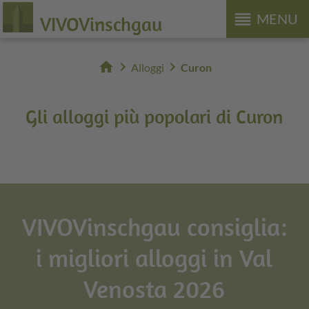
reorder
MENU
VIVOVinschgau
home
chevron_right
chevron_right
Alloggi
Curon
Gli alloggi più popolari di Curon
VIVOVinschgau consiglia:
i migliori alloggi in Val
Venosta 2026