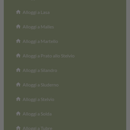
home
Alloggi a Lasa
home
Alloggi a Malles
home
Alloggi a Martello
home
Alloggi a Prato allo Stelvio
home
Alloggi a Silandro
home
Alloggi a Sluderno
home
Alloggi a Stelvio
home
Alloggi a Solda
home
Alloggi a Tubre