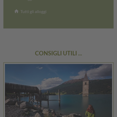
home
Tutti gli alloggi
CONSIGLI UTILI ...